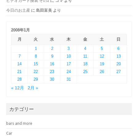
ビデオカード換装 その2
に
コマ
より
今日のお土産
に
島田富美
より
2008年1月
月
火
水
木
金
土
日
1
2
3
4
5
6
7
8
9
10
11
12
13
14
15
16
17
18
19
20
21
22
23
24
25
26
27
28
29
30
31
« 12月
2月 »
カテゴリー
bars and more
Car