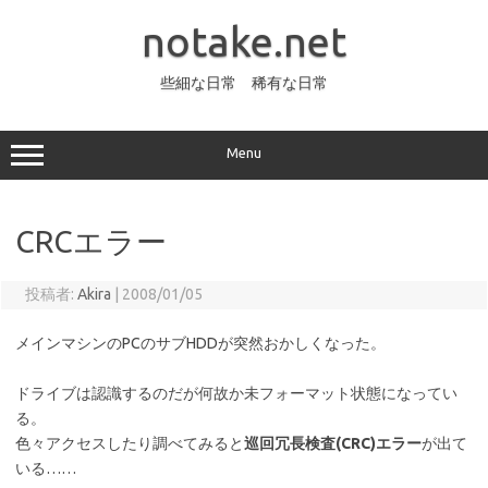
コ
ン
notake.net
テ
ン
ツ
へ
些細な日常 稀有な日常
ス
キ
ッ
プ
Menu
CRCエラー
投稿者:
Akira
|
2008/01/05
メインマシンのPCのサブHDDが突然おかしくなった。
ドライブは認識するのだが何故か未フォーマット状態になってい
る。
色々アクセスしたり調べてみると
巡回冗長検査(CRC)エラー
が出て
いる……