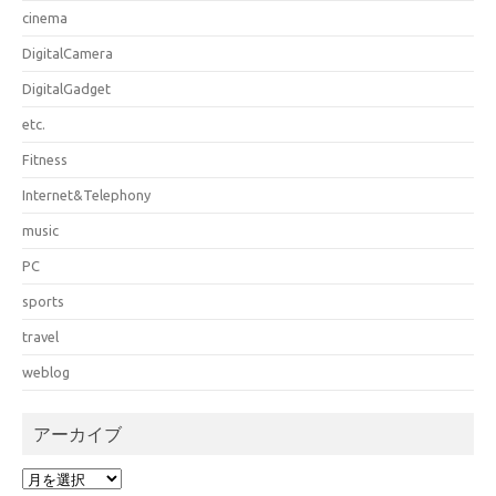
cinema
DigitalCamera
DigitalGadget
etc.
Fitness
Internet&Telephony
music
PC
sports
travel
weblog
アーカイブ
ア