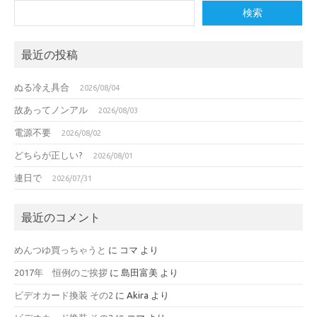
検索
最近の投稿
ぬる冷え具合
2026/08/04
故あってノンアル
2026/08/03
電源不要
2026/08/02
どちらが正しい?
2026/08/01
連日で
2026/07/31
最近のコメント
めんつゆ買っちゃうと
に
コマ
より
2017年 恒例のご挨拶
に
島田富美
より
ビデオカード換装 その2
に
Akira
より