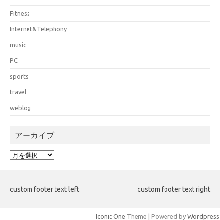
Fitness
Internet&Telephony
music
PC
sports
travel
weblog
アーカイブ
ア
ー
カ
イ
custom footer text left
custom footer text right
ブ
Iconic One
Theme | Powered by
Wordpress