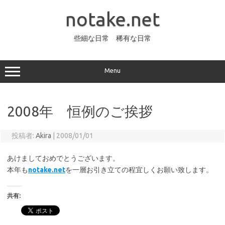
コ
ン
notake.net
テ
ン
ツ
へ
些細な日常 稀有な日常
ス
キ
ッ
プ
Menu
2008年 恒例のご挨拶
投稿者:
Akira
|
2008/01/01
あけましておめでとうございます。
本年も
notake.net
を一層お引き立ての程宜しくお願い致します。
共有: