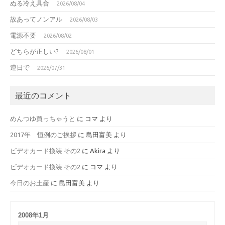
ぬる冷え具合
2026/08/04
故あってノンアル
2026/08/03
電源不要
2026/08/02
どちらが正しい?
2026/08/01
連日で
2026/07/31
最近のコメント
めんつゆ買っちゃうと
に
コマ
より
2017年 恒例のご挨拶
に
島田富美
より
ビデオカード換装 その2
に
Akira
より
ビデオカード換装 その2
に
コマ
より
今日のお土産
に
島田富美
より
2008年1月