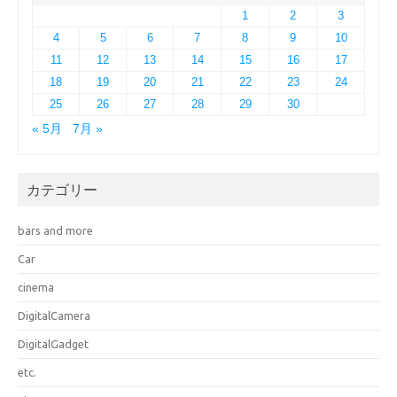
1
2
3
4
5
6
7
8
9
10
11
12
13
14
15
16
17
18
19
20
21
22
23
24
25
26
27
28
29
30
« 5月
7月 »
カテゴリー
bars and more
Car
cinema
DigitalCamera
DigitalGadget
etc.