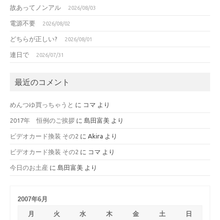
故あってノンアル
2026/08/03
電源不要
2026/08/02
どちらが正しい?
2026/08/01
連日で
2026/07/31
最近のコメント
めんつゆ買っちゃうと
に
コマ
より
2017年 恒例のご挨拶
に
島田富美
より
ビデオカード換装 その2
に
Akira
より
ビデオカード換装 その2
に
コマ
より
今日のお土産
に
島田富美
より
2007年6月
月
火
水
木
金
土
日