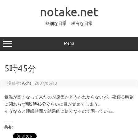
コ
ン
notake.net
テ
ン
ツ
へ
些細な日常 稀有な日常
ス
キ
ッ
プ
Menu
5時45分
投稿者:
Akira
|
2007/06/13
気温が高くなって来たのが原因かどうかわからないが、夜寝る時刻
に関わらず
朝5時45分
ぐらいに目が覚めてしまう。
そうなると睡眠時間が結果的に短くなるので困っている。
共有: