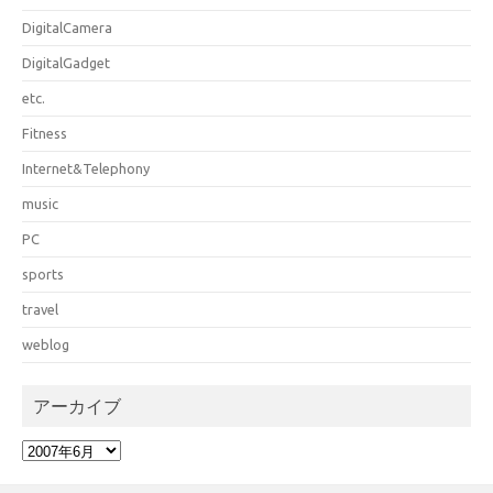
DigitalCamera
DigitalGadget
etc.
Fitness
Internet&Telephony
music
PC
sports
travel
weblog
アーカイブ
ア
ー
カ