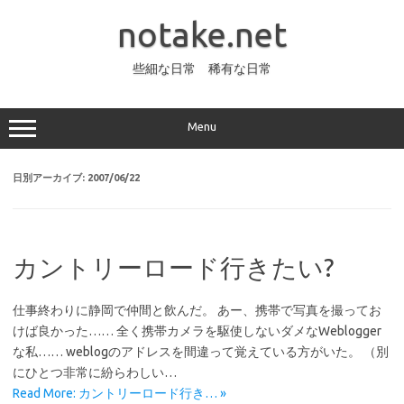
コ
ン
notake.net
テ
ン
ツ
へ
些細な日常 稀有な日常
ス
キ
ッ
プ
Menu
日別アーカイブ:
2007/06/22
カントリーロード行きたい?
仕事終わりに静岡で仲間と飲んだ。 あー、携帯で写真を撮ってお
けば良かった…… 全く携帯カメラを駆使しないダメなWeblogger
な私…… weblogのアドレスを間違って覚えている方がいた。 （別
にひとつ非常に紛らわしい…
Read More: カントリーロード行き… »