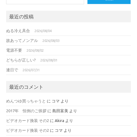
最近の投稿
ぬる冷え具合
2026/08/04
故あってノンアル
2026/08/03
電源不要
2026/08/02
どちらが正しい?
2026/08/01
連日で
2026/07/31
最近のコメント
めんつゆ買っちゃうと
に
コマ
より
2017年 恒例のご挨拶
に
島田富美
より
ビデオカード換装 その2
に
Akira
より
ビデオカード換装 その2
に
コマ
より