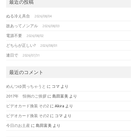
最近の投稿
ぬる冷え具合
2026/08/04
故あってノンアル
2026/08/03
電源不要
2026/08/02
どちらが正しい?
2026/08/01
連日で
2026/07/31
最近のコメント
めんつゆ買っちゃうと
に
コマ
より
2017年 恒例のご挨拶
に
島田富美
より
ビデオカード換装 その2
に
Akira
より
ビデオカード換装 その2
に
コマ
より
今日のお土産
に
島田富美
より