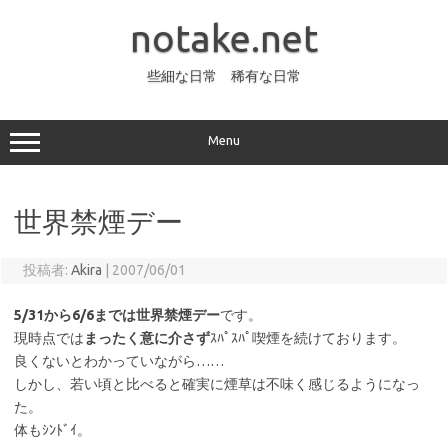
コ
ン
notake.net
テ
ン
ツ
へ
些細な日常 稀有な日常
ス
キ
ッ
プ
Menu
世界禁煙デー
投稿者:
Akira
|
2007/06/01
5/31から6/6までは世界禁煙デー
です。
現時点では
まったく意に介さず
ｽﾊﾟｽﾊﾟ喫煙を続けております。
良くないとわかっていながら……
しかし、若い頃と比べると確実に煙草は不味く感じるようになっ
た。
体もｼﾝﾄﾞｲ。