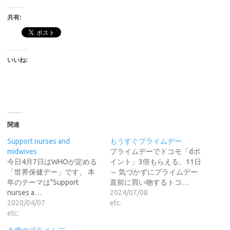
共有:
いいね:
関連
Support nurses and
もうすぐプライムデー
midwives
プライムデーでドコモ「dポ
今日4月7日はWHOが定める
イント」3倍もらえる、11日
「世界保健デー」です。 本
～ 気づかずにプライムデー
年のテーマは"Support
直前に買い物するトコ…
nurses a…
2024/07/08
2020/04/07
etc.
etc.