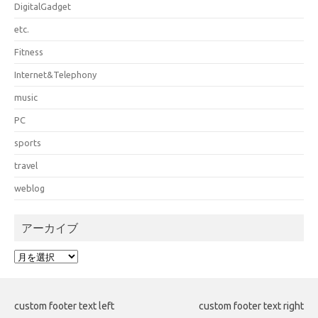
DigitalGadget
etc.
Fitness
Internet&Telephony
music
PC
sports
travel
weblog
アーカイブ
ア
ー
カ
イ
custom footer text left
custom footer text right
ブ