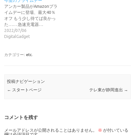
今度のプライムデー
アンカー製品がAmazonプラ
イムデーに登場、最大40％
オフ もう少し待てば良かっ
た…… 急速充電器…
2022/07/06
DigitalGadget
カテゴリー:
etc.
投稿ナビゲーション
←
スタートページ
テレ東が静岡進出
→
コメントを残す
メールアドレスが公開されることはありません。
※
が付いている
欄は必須項目です