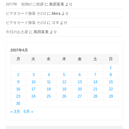
2017年 恒例のご挨拶
に
島田富美
より
ビデオカード換装 その2
に
Akira
より
ビデオカード換装 その2
に
コマ
より
今日のお土産
に
島田富美
より
2007年4月
月
火
水
木
金
土
日
1
2
3
4
5
6
7
8
9
10
11
12
13
14
15
16
17
18
19
20
21
22
23
24
25
26
27
28
29
30
« 3月
5月 »