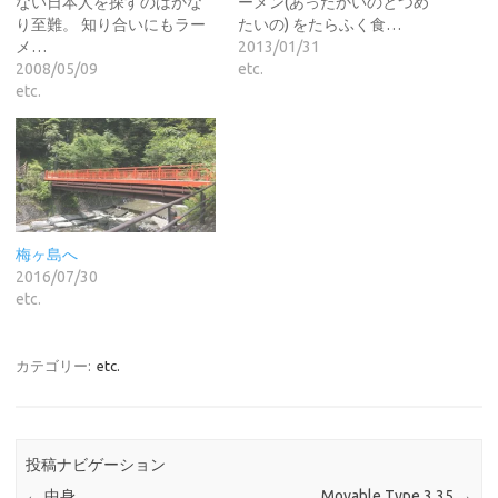
ない日本人を探すのはかな
ーメン(あったかいのとつめ
り至難。 知り合いにもラー
たいの) をたらふく食…
メ…
2013/01/31
2008/05/09
etc.
etc.
梅ヶ島へ
2016/07/30
etc.
カテゴリー:
etc.
投稿ナビゲーション
←
中身
Movable Type 3.35
→