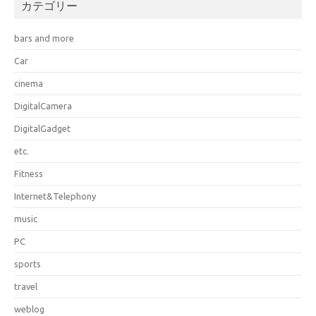
カテゴリー
bars and more
Car
cinema
DigitalCamera
DigitalGadget
etc.
Fitness
Internet&Telephony
music
PC
sports
travel
weblog