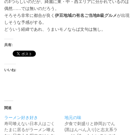
の3つらしいのだが、綺麗に東・中・西エリアに分かれているのは
偶然……では無いのだろう。
そろそろ非常に都合が良く
伊豆地域の有名ご当地B級グルメ
が出現
しそうな予感がする。
どういう経緯であれ、うまいモノならば文句は無し。
共有:
いいね:
関連
ラーメン好き好き
地元の味
寿司喰えない日本人はごく
夕食で刺盛りと静岡おでん
たまに居るがラーメン喰え
(黒はんぺん入り)と志太系ラ