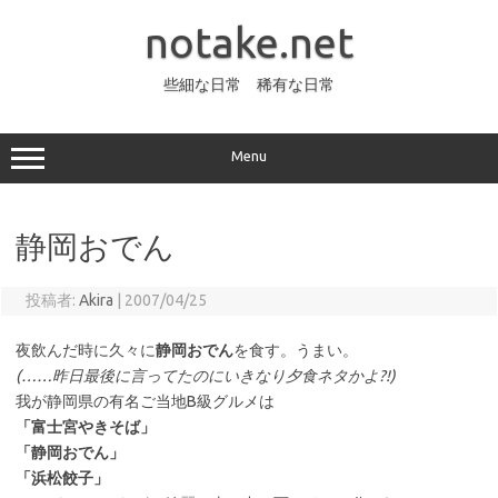
コ
ン
notake.net
テ
ン
ツ
へ
些細な日常 稀有な日常
ス
キ
ッ
プ
Menu
静岡おでん
投稿者:
Akira
|
2007/04/25
夜飲んだ時に久々に
静岡おでん
を食す。うまい。
(……昨日最後に言ってたのにいきなり夕食ネタかよ?!)
我が静岡県の有名ご当地B級グルメは
「富士宮やきそば」
「静岡おでん」
「浜松餃子」