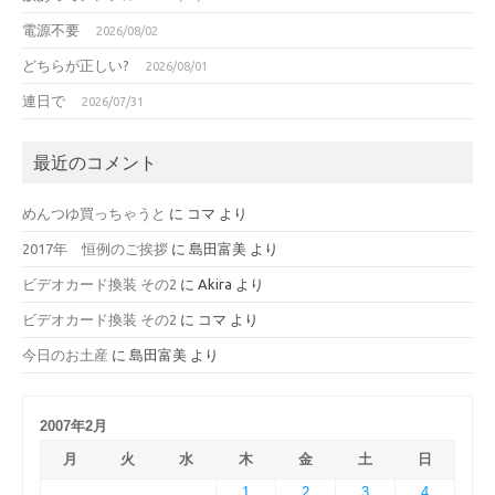
電源不要
2026/08/02
どちらが正しい?
2026/08/01
連日で
2026/07/31
最近のコメント
めんつゆ買っちゃうと
に
コマ
より
2017年 恒例のご挨拶
に
島田富美
より
ビデオカード換装 その2
に
Akira
より
ビデオカード換装 その2
に
コマ
より
今日のお土産
に
島田富美
より
2007年2月
月
火
水
木
金
土
日
1
2
3
4