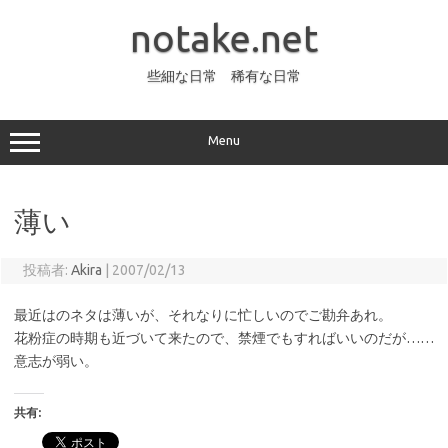
コ
ン
notake.net
テ
ン
ツ
へ
些細な日常 稀有な日常
ス
キ
ッ
プ
Menu
薄い
投稿者:
Akira
|
2007/02/13
最近はのネタは薄いが、それなりに忙しいのでご勘弁あれ。
花粉症の時期も近づいて来たので、禁煙でもすればいいのだが……
意志が弱い。
共有: