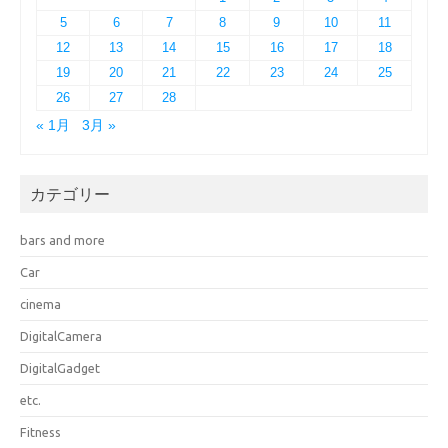
5
6
7
8
9
10
11
12
13
14
15
16
17
18
19
20
21
22
23
24
25
26
27
28
« 1月
3月 »
カテゴリー
bars and more
Car
cinema
DigitalCamera
DigitalGadget
etc.
Fitness