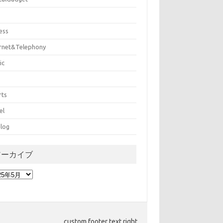
ess
ernet&Telephony
ic
rts
el
log
アーカイブ
custom footer text right