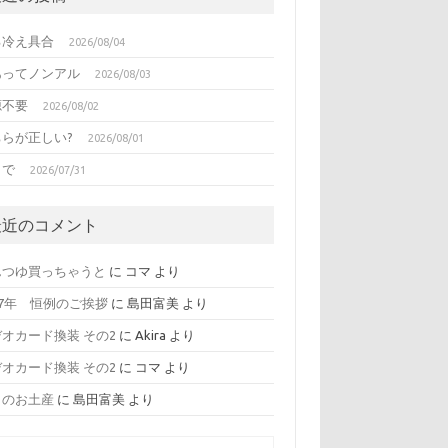
る冷え具合
2026/08/04
あってノンアル
2026/08/03
源不要
2026/08/02
ちらが正しい?
2026/08/01
日で
2026/07/31
最近のコメント
んつゆ買っちゃうと
に
コマ
より
17年 恒例のご挨拶
に
島田富美
より
オカード換装 その2
に
Akira
より
オカード換装 その2
に
コマ
より
日のお土産
に
島田富美
より