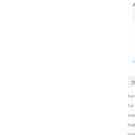
bar
Car
cin
Dig
Dig