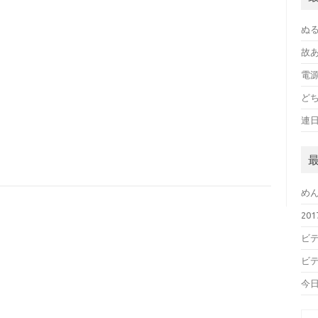
ぬ
故
電
ど
連
め
20
ビデ
ビデ
今