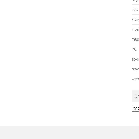
etc.
Fitn
Int
mus
PC
spo
trav
web
ア
ー
カ
イ
ブ