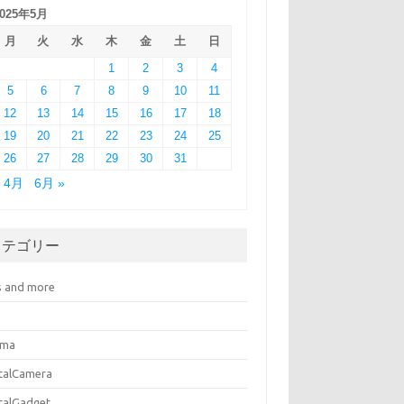
2025年5月
月
火
水
木
金
土
日
1
2
3
4
5
6
7
8
9
10
11
12
13
14
15
16
17
18
19
20
21
22
23
24
25
26
27
28
29
30
31
« 4月
6月 »
カテゴリー
s and more
ema
italCamera
italGadget