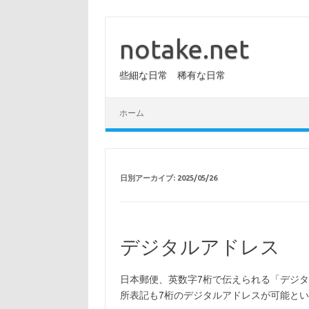
コ
ン
テ
notake.net
ン
ツ
へ
些細な日常 稀有な日常
ス
キ
ッ
プ
ホーム
日別アーカイブ:
2025/05/26
デジタルアドレス
日本郵便、英数字7桁で伝えられる「デジタ
所表記も7桁のデジタルアドレスが可能とい