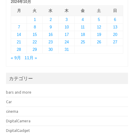
2024年10月
月
火
水
木
金
土
日
1
2
3
4
5
6
7
8
9
10
11
12
13
14
15
16
17
18
19
20
21
22
23
24
25
26
27
28
29
30
31
« 9月
11月 »
カテゴリー
bars and more
Car
cinema
DigitalCamera
DigitalGadget