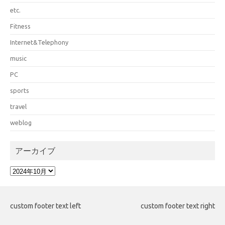
etc.
Fitness
Internet&Telephony
music
PC
sports
travel
weblog
アーカイブ
ア
ー
カ
イ
custom footer text left
custom footer text right
ブ