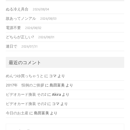
ぬる冷え具合
2026/08/04
故あってノンアル
2026/08/03
電源不要
2026/08/02
どちらが正しい?
2026/08/01
連日で
2026/07/31
最近のコメント
めんつゆ買っちゃうと
に
コマ
より
2017年 恒例のご挨拶
に
島田富美
より
ビデオカード換装 その2
に
Akira
より
ビデオカード換装 その2
に
コマ
より
今日のお土産
に
島田富美
より