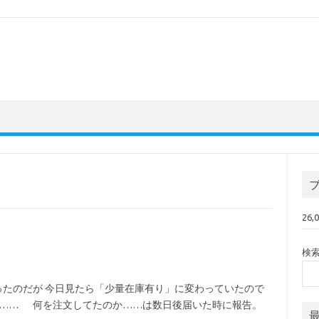
26
検
だったのだが 今日見たら「少量在庫有り」に変わっていたので
…… 何を注文してたのか……は数日後届いた時に報告。