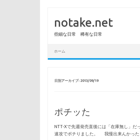
コ
ン
テ
notake.net
ン
ツ
へ
些細な日常 稀有な日常
ス
キ
ッ
プ
ホーム
日別アーカイブ:
2013/09/19
ポチッた
NTT-Xで先週発売直後には「在庫無し」
速攻でポチりました。 我慢出来んかった