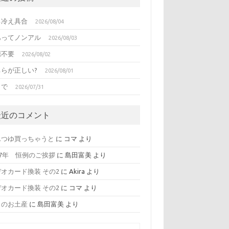
る冷え具合
2026/08/04
あってノンアル
2026/08/03
源不要
2026/08/02
ちらが正しい?
2026/08/01
日で
2026/07/31
最近のコメント
んつゆ買っちゃうと
に
コマ
より
17年 恒例のご挨拶
に
島田富美
より
オカード換装 その2
に
Akira
より
オカード換装 その2
に
コマ
より
日のお土産
に
島田富美
より