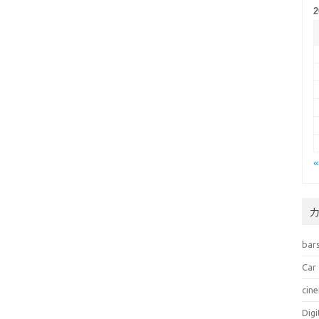
bar
Car
cin
Dig