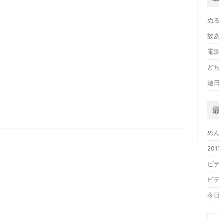
ぬ
故
電
ど
連
め
20
ビデ
ビデ
今