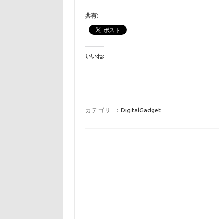
共有:
いいね:
カテゴリー:
DigitalGadget