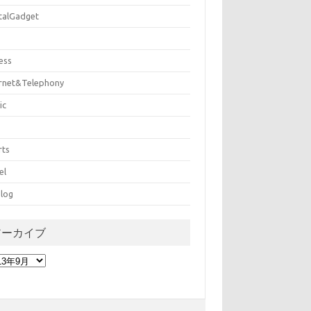
italGadget
ess
ernet&Telephony
ic
rts
el
log
アーカイブ