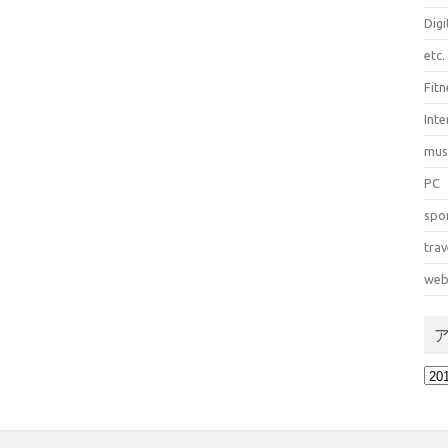
Dig
etc.
Fitn
Int
mus
PC
spo
trav
web
ア
ー
カ
イ