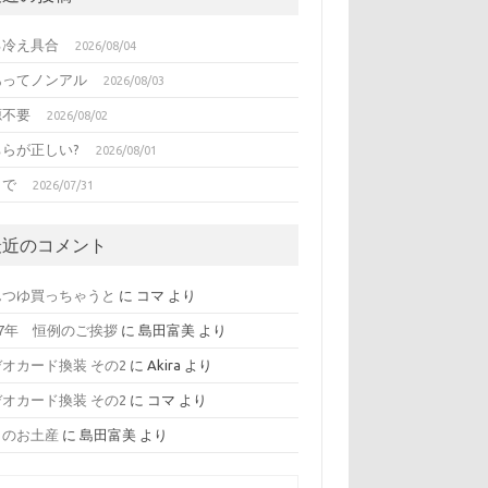
る冷え具合
2026/08/04
あってノンアル
2026/08/03
源不要
2026/08/02
ちらが正しい?
2026/08/01
日で
2026/07/31
最近のコメント
んつゆ買っちゃうと
に
コマ
より
17年 恒例のご挨拶
に
島田富美
より
オカード換装 その2
に
Akira
より
オカード換装 その2
に
コマ
より
日のお土産
に
島田富美
より