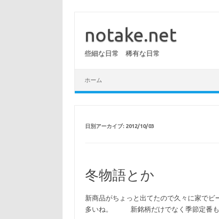
コ
ン
テ
notake.net
ン
ツ
へ
些細な日常 稀有な日常
ス
キ
ッ
プ
ホーム
日別アーカイブ:
2012/10/03
冬物語とか
新商品がちょっと出てたので久々に家でビー
多いね。 新銘柄だけでなく季節定番