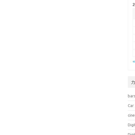
bar
Car
cin
Dig
Dig