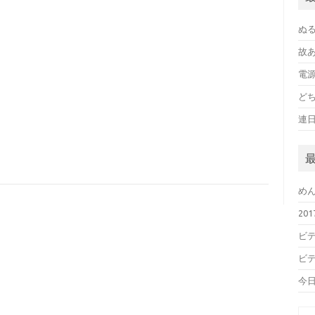
ぬ
故
電
ど
連
め
20
ビデ
ビデ
今