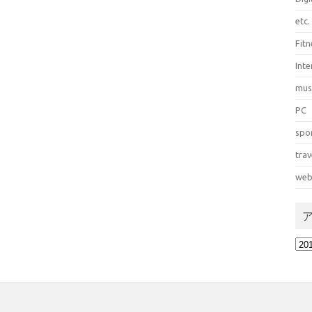
etc.
Fitn
Int
mus
PC
spo
trav
web
ア
ー
カ
イ
ブ