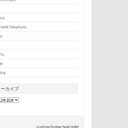
ess
ernet&Telephony
ic
rts
el
log
アーカイブ
custom footer text right