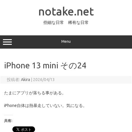
コ
ン
notake.net
テ
ン
ツ
へ
些細な日常 稀有な日常
ス
キ
ッ
プ
Menu
iPhone 13 mini その24
投稿者:
Akira
|
2026/04/13
たまにアプリが落ちる事がある。
iPhone自体は熱暴走していない。気になる。
共有: