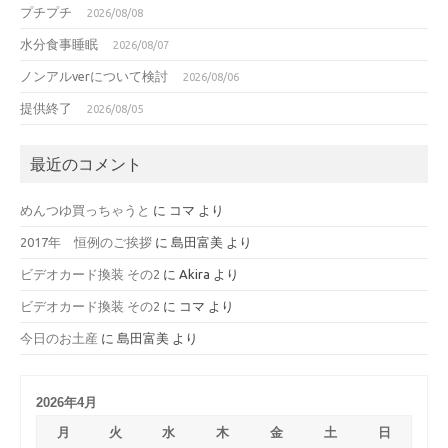
プチプチ
2026/08/08
水分食事睡眠
2026/08/07
ノンアルverについて検討
2026/08/06
提供終了
2026/08/05
最近のコメント
めんつゆ買っちゃうと
に
コマ
より
2017年 恒例のご挨拶
に
島田富美
より
ビデオカード換装 その2
に
Akira
より
ビデオカード換装 その2
に
コマ
より
今日のお土産
に
島田富美
より
2026年4月
月
火
水
木
金
土
日