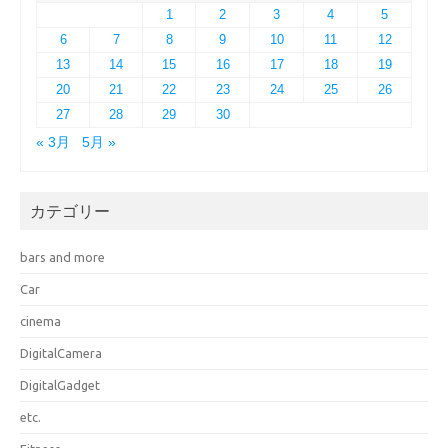
1
2
3
4
5
6
7
8
9
10
11
12
13
14
15
16
17
18
19
20
21
22
23
24
25
26
27
28
29
30
« 3月
5月 »
カテゴリー
bars and more
Car
cinema
DigitalCamera
DigitalGadget
etc.