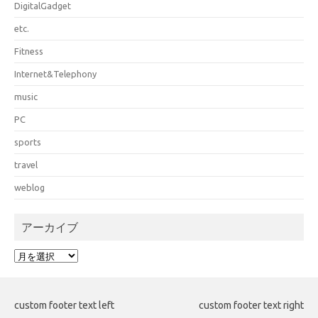
DigitalGadget
etc.
Fitness
Internet&Telephony
music
PC
sports
travel
weblog
アーカイブ
ア
ー
カ
イ
custom footer text left
custom footer text right
ブ