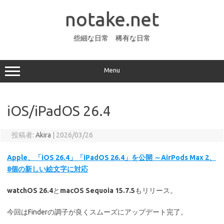
コ
ン
notake.net
テ
ン
ツ
へ
些細な日常 稀有な日常
ス
キ
ッ
プ
Menu
iOS/iPadOS 26.4
投稿者:
Akira
|
2026/03/26
Apple、「iOS 26.4」「iPadOS 26.4」を公開 ～AirPods Max 2、
8個の新しい絵文字に対応
watchOS 26.4
と
macOS Sequoia 15.7.5
もリリース。
今回はFinderの調子が良くスムーズにアップデート完了。