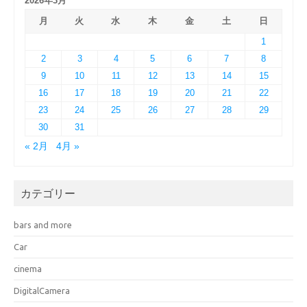
2026年3月
月
火
水
木
金
土
日
1
2
3
4
5
6
7
8
9
10
11
12
13
14
15
16
17
18
19
20
21
22
23
24
25
26
27
28
29
30
31
« 2月
4月 »
カテゴリー
bars and more
Car
cinema
DigitalCamera