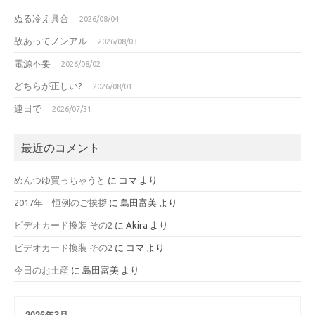
ぬる冷え具合
2026/08/04
故あってノンアル
2026/08/03
電源不要
2026/08/02
どちらが正しい?
2026/08/01
連日で
2026/07/31
最近のコメント
めんつゆ買っちゃうと
に
コマ
より
2017年 恒例のご挨拶
に
島田富美
より
ビデオカード換装 その2
に
Akira
より
ビデオカード換装 その2
に
コマ
より
今日のお土産
に
島田富美
より