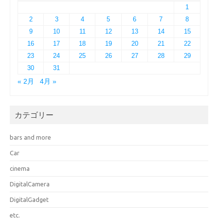
1
2
3
4
5
6
7
8
9
10
11
12
13
14
15
16
17
18
19
20
21
22
23
24
25
26
27
28
29
30
31
« 2月
4月 »
カテゴリー
bars and more
Car
cinema
DigitalCamera
DigitalGadget
etc.