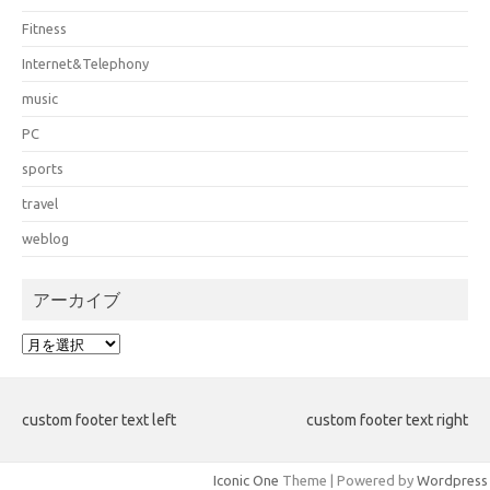
Fitness
Internet&Telephony
music
PC
sports
travel
weblog
アーカイブ
ア
ー
カ
イ
custom footer text left
custom footer text right
ブ
Iconic One
Theme | Powered by
Wordpress