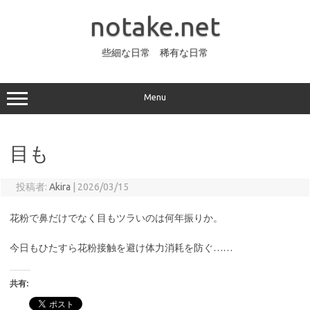
コ
ン
notake.net
テ
ン
ツ
へ
些細な日常 稀有な日常
ス
キ
ッ
プ
Menu
目も
投稿者:
Akira
|
2026/03/15
花粉で鼻だけでなく目もツラいのは何年振りか。
今日もひたすら花粉接触を避け体力消耗を防ぐ……
共有: