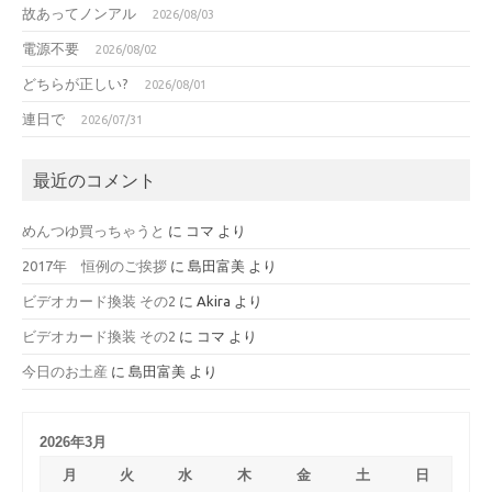
故あってノンアル
2026/08/03
電源不要
2026/08/02
どちらが正しい?
2026/08/01
連日で
2026/07/31
最近のコメント
めんつゆ買っちゃうと
に
コマ
より
2017年 恒例のご挨拶
に
島田富美
より
ビデオカード換装 その2
に
Akira
より
ビデオカード換装 その2
に
コマ
より
今日のお土産
に
島田富美
より
2026年3月
月
火
水
木
金
土
日