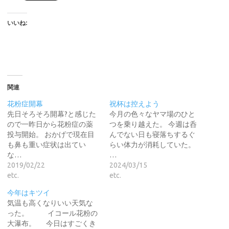
いいね:
関連
花粉症開幕
祝杯は控えよう
先日そろそろ開幕?と感じた
今月の色々なヤマ場のひと
ので一昨日から花粉症の薬
つを乗り越えた。 今週は呑
投与開始。 おかげで現在目
んでない日も寝落ちするぐ
も鼻も重い症状は出てい
らい体力が消耗していた。
な…
…
2019/02/22
2024/03/15
etc.
etc.
今年はキツイ
気温も高くなりいい天気な
った。 イコール花粉の
大瀑布。 今日はすごくき