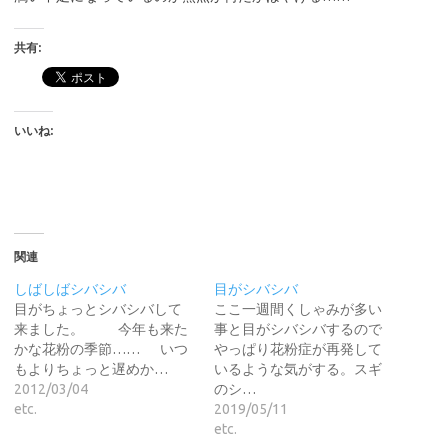
共有:
いいね:
関連
しばしばシバシバ
目がシバシバ
目がちょっとシバシバして
ここ一週間くしゃみが多い
来ました。 今年も来た
事と目がシバシバするので
かな花粉の季節…… いつ
やっぱり花粉症が再発して
もよりちょっと遅めか…
いるような気がする。スギ
2012/03/04
のシ…
etc.
2019/05/11
etc.