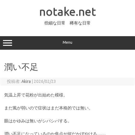
コ
ン
notake.net
テ
ン
ツ
へ
些細な日常 稀有な日常
ス
キ
ッ
プ
Menu
潤い不足
投稿者:
Akira
|
2026/02/23
気温上昇で花粉が出始めた模様。
まだ風が弱いので症状はまだ本格的では無い。
眼はかゆみは無いがシバシバする。
潤い不足になっているのか焦点が何だかぼやける……