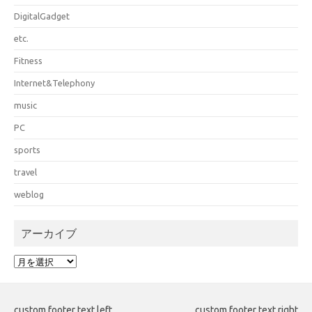
DigitalGadget
etc.
Fitness
Internet&Telephony
music
PC
sports
travel
weblog
アーカイブ
ア
ー
カ
イ
custom footer text left
custom footer text right