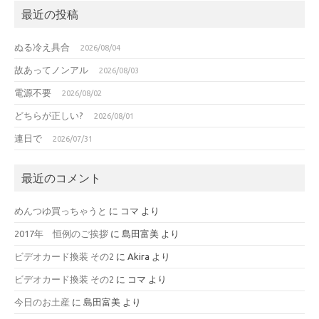
最近の投稿
ぬる冷え具合
2026/08/04
故あってノンアル
2026/08/03
電源不要
2026/08/02
どちらが正しい?
2026/08/01
連日で
2026/07/31
最近のコメント
めんつゆ買っちゃうと
に
コマ
より
2017年 恒例のご挨拶
に
島田富美
より
ビデオカード換装 その2
に
Akira
より
ビデオカード換装 その2
に
コマ
より
今日のお土産
に
島田富美
より