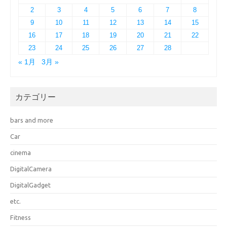
2
3
4
5
6
7
8
9
10
11
12
13
14
15
16
17
18
19
20
21
22
23
24
25
26
27
28
« 1月
3月 »
カテゴリー
bars and more
Car
cinema
DigitalCamera
DigitalGadget
etc.
Fitness