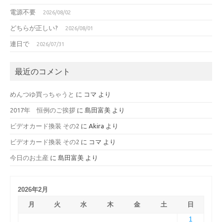
電源不要
2026/08/02
どちらが正しい?
2026/08/01
連日で
2026/07/31
最近のコメント
めんつゆ買っちゃうと
に
コマ
より
2017年 恒例のご挨拶
に
島田富美
より
ビデオカード換装 その2
に
Akira
より
ビデオカード換装 その2
に
コマ
より
今日のお土産
に
島田富美
より
2026年2月
月
火
水
木
金
土
日
1