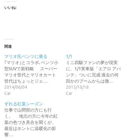
いいね:
関連
マリオ氏ベンツに乗る
1/1
｢マリオ｣とコラボ､ベンツ小
ミニ四駆ファンの夢が現実
型SUVで新戦略 スーパー
に、1/1実車版「エアロ アバ
マリオ世代とマリオカート
ンテ」ついに完成 過去の何
世代はちょっとジェ…
回かのブームからは微…
2014/06/04
2015/10/18
Car
Car
ずれる紅葉シーズン
仕事で山間部の方にも行
く。 地元の方に今年の紅
葉の色づき具合を聞くが、
最近はホントに温暖化の影
響…