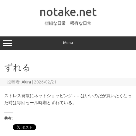
コ
ン
notake.net
テ
ン
ツ
へ
些細な日常 稀有な日常
ス
キ
ッ
プ
Menu
ずれる
投稿者:
Akira
|
2026/02/21
ストレス発散にネットショッピング……はいいのだが買いたくなっ
た時は毎回セール時期とずれている。
共有: