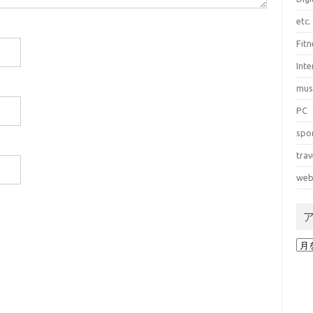
etc.
Fitn
Int
mus
PC
spo
trav
web
ア
ー
カ
イ
ブ