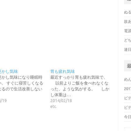
ぬ
故
電
ど
連
更かし気味
胃も疲れ気味
更かし気味になり睡眠時
最近すっかり胃も疲れ気味で、
め
い。 すぐに寝苦しくなる
以前よりご飯を食べれなくな
なるので生活改善しない
った、ような気がする。 しか
20
し体重は…
ビデ
4/19
2014/02/18
etc.
ビデ
今