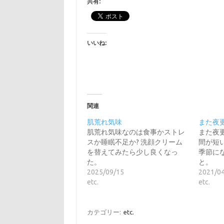
共有:
いいね:
関連
肌荒れ気味
また夜
肌荒れ気味なのは食事かストレ
また夜
スか睡眠不足か? 洗顔クリーム
間が短
を替えてみたら少し良くなっ
季節に
た。
と。
2025/09/15
2021/0
etc.
etc.
カテゴリー:
etc.