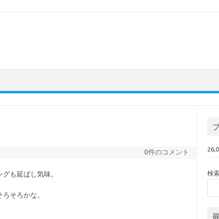
26
0件のコメント
検
ングも延ばし気味。
そろそろかな。