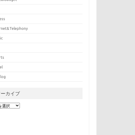
ess
ernet&Telephony
ic
rts
el
log
アーカイブ