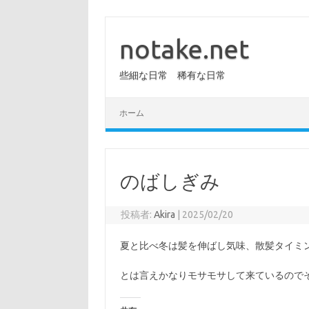
コ
ン
テ
notake.net
ン
ツ
へ
些細な日常 稀有な日常
ス
キ
ッ
プ
ホーム
のばしぎみ
投稿者:
Akira
|
2025/02/20
夏と比べ冬は髪を伸ばし気味、散髪タイミ
とは言えかなりモサモサして来ているので