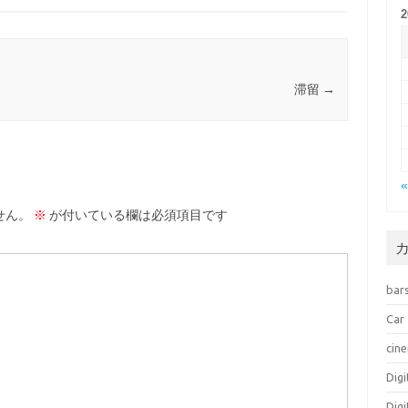
滞留
→
せん。
※
が付いている欄は必須項目です
bar
Car
cin
Dig
Dig