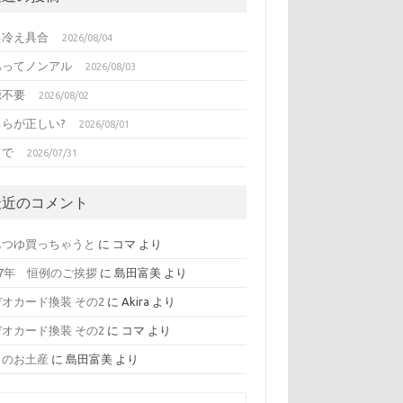
る冷え具合
2026/08/04
あってノンアル
2026/08/03
源不要
2026/08/02
ちらが正しい?
2026/08/01
日で
2026/07/31
最近のコメント
んつゆ買っちゃうと
に
コマ
より
17年 恒例のご挨拶
に
島田富美
より
オカード換装 その2
に
Akira
より
オカード換装 その2
に
コマ
より
日のお土産
に
島田富美
より