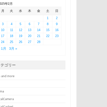
2025年2月
月
火
水
木
金
土
日
1
2
3
4
5
6
7
8
9
10
11
12
13
14
15
16
17
18
19
20
21
22
23
24
25
26
27
28
« 1月
3月 »
カテゴリー
s and more
ema
italCamera
italGadget