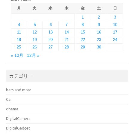
月
火
水
木
金
土
日
1
2
3
4
5
6
7
8
9
10
11
12
13
14
15
16
17
18
19
20
21
22
23
24
25
26
27
28
29
30
« 10月
12月 »
カテゴリー
bars and more
Car
cinema
DigitalCamera
DigitalGadget