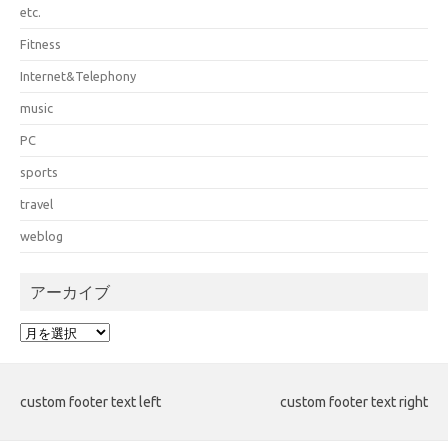
etc.
Fitness
Internet&Telephony
music
PC
sports
travel
weblog
アーカイブ
ア
ー
カ
イ
custom footer text left
custom footer text right
ブ