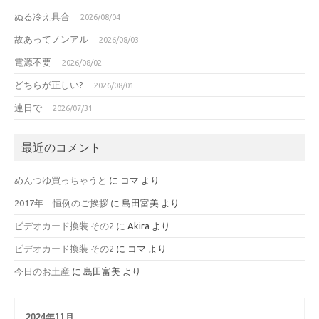
ぬる冷え具合
2026/08/04
故あってノンアル
2026/08/03
電源不要
2026/08/02
どちらが正しい?
2026/08/01
連日で
2026/07/31
最近のコメント
めんつゆ買っちゃうと
に
コマ
より
2017年 恒例のご挨拶
に
島田富美
より
ビデオカード換装 その2
に
Akira
より
ビデオカード換装 その2
に
コマ
より
今日のお土産
に
島田富美
より
2024年11月