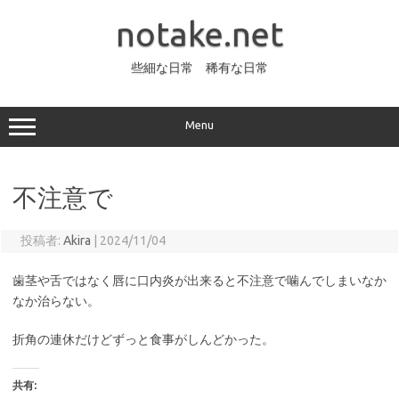
コ
ン
notake.net
テ
ン
ツ
へ
些細な日常 稀有な日常
ス
キ
ッ
プ
Menu
不注意で
投稿者:
Akira
|
2024/11/04
歯茎や舌ではなく唇に口内炎が出来ると不注意で噛んでしまいなか
なか治らない。
折角の連休だけどずっと食事がしんどかった。
共有: