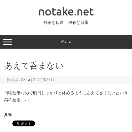
コ
ン
notake.net
テ
ン
ツ
へ
些細な日常 稀有な日常
ス
キ
ッ
プ
Menu
あえて呑まない
投稿者:
Akira
|
2024/05/17
日曜仕事なので明日しっかりと休めるようにあえて呑まないという
鋼の意思……
共有: