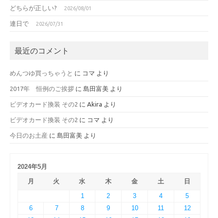
どちらが正しい?
2026/08/01
連日で
2026/07/31
最近のコメント
めんつゆ買っちゃうと
に
コマ
より
2017年 恒例のご挨拶
に
島田富美
より
ビデオカード換装 その2
に
Akira
より
ビデオカード換装 その2
に
コマ
より
今日のお土産
に
島田富美
より
2024年5月
月
火
水
木
金
土
日
1
2
3
4
5
6
7
8
9
10
11
12