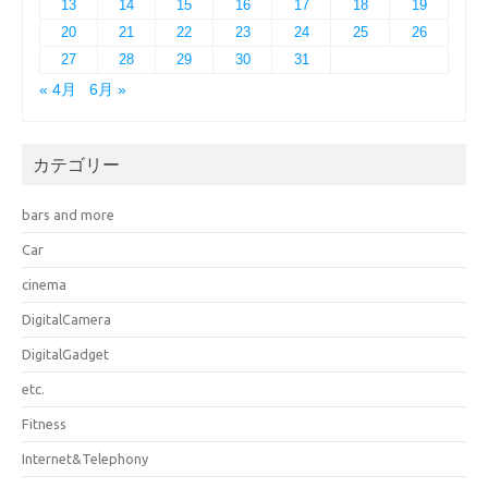
13
14
15
16
17
18
19
20
21
22
23
24
25
26
27
28
29
30
31
« 4月
6月 »
カテゴリー
bars and more
Car
cinema
DigitalCamera
DigitalGadget
etc.
Fitness
Internet&Telephony