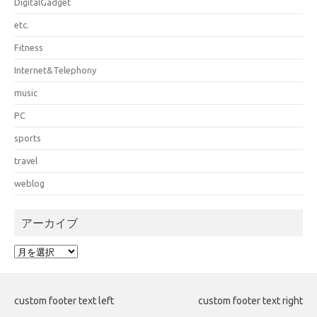
DigitalGadget
etc.
Fitness
Internet&Telephony
music
PC
sports
travel
weblog
アーカイブ
ア
ー
カ
イ
custom footer text left
custom footer text right
ブ