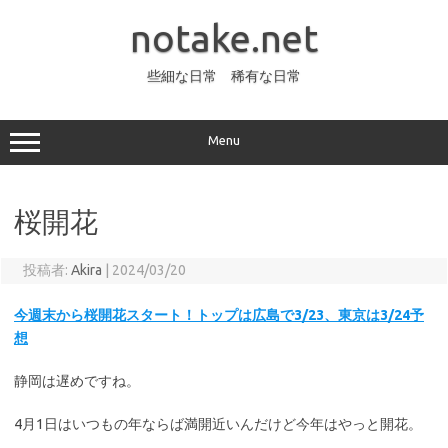
コ
ン
notake.net
テ
ン
ツ
へ
些細な日常 稀有な日常
ス
キ
ッ
プ
Menu
桜開花
投稿者:
Akira
|
2024/03/20
今週末から桜開花スタート！トップは広島で3/23、東京は3/24予
想
静岡は遅めですね。
4月1日はいつもの年ならば満開近いんだけど今年はやっと開花。