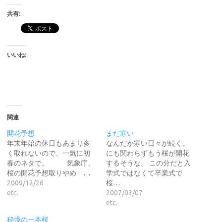
共有:
いいね:
関連
開花予想
まだ寒い
年末年始の休日もあまり多
なんだか寒い日々が続く。
く取れないので、一気に初
にも関わらずもう桜が開花
春のネタで。 気象庁、
するそうな。 この分だと入
桜の開花予想取りやめ …
学式ではなくて卒業式で
2009/12/26
桜…
etc.
2007/03/07
etc.
秘境の一本桜