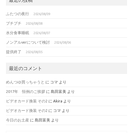
ふたつの夜行
2026/08/09
プチプチ
2026/08/08
水分食事睡眠
2026/08/07
ノンアルverについて検討
2026/08/06
提供終了
2026/08/05
最近のコメント
めんつゆ買っちゃうと
に
コマ
より
2017年 恒例のご挨拶
に
島田富美
より
ビデオカード換装 その2
に
Akira
より
ビデオカード換装 その2
に
コマ
より
今日のお土産
に
島田富美
より