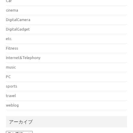
Car
cinema
DigitalCamera
DigitalGadget
etc.
Fitness
Internet&Telephony
music
PC
sports
travel
weblog
アーカイブ