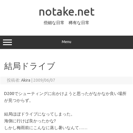
コ
ン
notake.net
テ
ン
ツ
へ
些細な日常 稀有な日常
ス
キ
ッ
プ
Menu
結局ドライブ
投稿者:
Akira
|
2009/06/07
D200でシューティングに出かけようと思ったがなかなか良い場所
が見つからず。
結局ほぼドライブになってしまった。
海側に行けば良かったかな?
しかし梅雨前にこんなに蒸し暑いなんて……