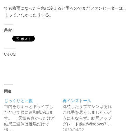
でも梅雨になったら急に冷えると困るのでまだファンヒーターはし
まっていなかったりする。
共有:
いいね:
関連
じっくりと回復
再インストール
市内をちょっとドライブし
沈黙したサブマシンはあれ
ただけで腰に違和感が出ま
これ手を尽くしましたがど
す。 天気も良かったけど
うにもならず。結局アップ
結局三連休は近場だけで
グレード前のWindows7…
済…
2020/04/22