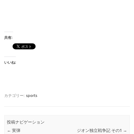
共有:
いいね:
カテゴリー:
sports
投稿ナビゲーション
←
実弾
ジオン独立戦争記 その1
→