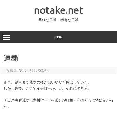
コ
ン
notake.net
テ
ン
ツ
へ
些細な日常 稀有な日常
ス
キ
ッ
プ
Menu
連覇
投稿者:
Akira
|
2009/03/24
正直、途中まで残塁の多さはいやな予感はしていた。
しかし最後、ここでイチローか、と。それに尽きる。
今日の決勝戦では内川聖一（横浜）が打撃・守備ともに特に良かっ
た。