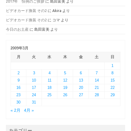
2017年 恒例のご挨拶
に
島田富美
より
ビデオカード換装 その2
に
Akira
より
ビデオカード換装 その2
に
コマ
より
今日のお土産
に
島田富美
より
2009年3月
月
火
水
木
金
土
日
1
2
3
4
5
6
7
8
9
10
11
12
13
14
15
16
17
18
19
20
21
22
23
24
25
26
27
28
29
30
31
« 2月
4月 »
カテゴリー