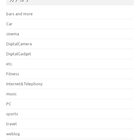
bars and more
Car
cinema
DigitalCamera
DigitalGadget
etc.
Fitness
Internet&Telephony
music
PC
sports
travel
weblog