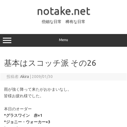
コ
ン
notake.net
テ
ン
ツ
へ
些細な日常 稀有な日常
ス
キ
ッ
プ
Menu
基本はスコッチ派 その26
投稿者:
Akira
|
2009/01/30
雨が強く降って来たがおかまいなし。
皆様お疲れ様でした。
本日のオーダー
*グラスワイン 赤×1
*ジョニー・ウォーカー×3