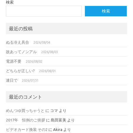
検索
検索
最近の投稿
ぬる冷え具合
2026/08/04
故あってノンアル
2026/08/03
電源不要
2026/08/02
どちらが正しい?
2026/08/01
連日で
2026/07/31
最近のコメント
めんつゆ買っちゃうと
に
コマ
より
2017年 恒例のご挨拶
に
島田富美
より
ビデオカード換装 その2
に
Akira
より