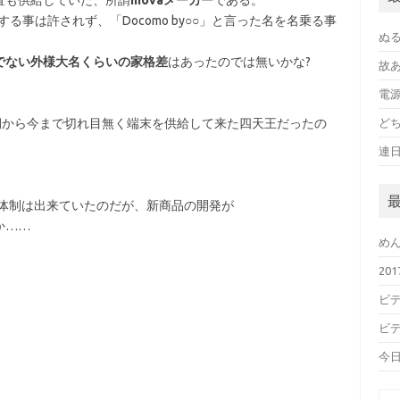
置も供給していた、所謂
movaメーカー
である。
る事は許されず、「Docomo by○○」と言った名を名乗る事
ぬ
でない外様大名くらいの家格差
はあったのでは無いかな?
故
電
期から今まで切れ目無く端末を供給して来た四天王だったの
ど
連
協業体制は出来ていたのだが、新商品の開発が
か……
め
20
ビデ
ビデ
今