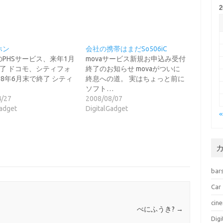
ホン
会社の携帯はまだSo506iC
PHSサービス、来年1月
movaサービス新規お申込み受付
終了 ドコモ、シティフォ
終了のお知らせ movaがついに
08年6月末で終了 シティ
終息への道。 実はちょっと前に
ソフト…
4/27
2008/08/07
Gadget
DigitalGadget
bar
Car
cin
べにふうき?
→
Dig