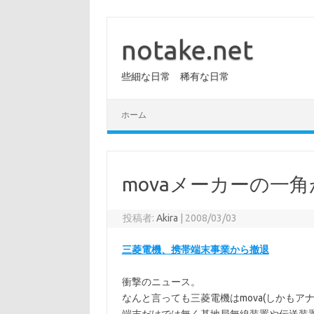
コ
ン
テ
notake.net
ン
ツ
へ
些細な日常 稀有な日常
ス
キ
ッ
プ
ホーム
movaメーカーの一
投稿者:
Akira
|
2008/03/03
三菱電機、携帯端末事業から撤退
衝撃のニュース。
なんと言っても三菱電機はmova(しかもア