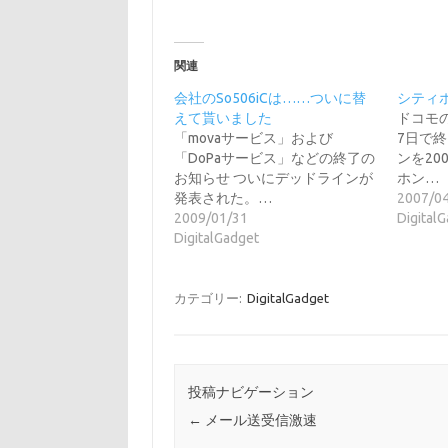
関連
会社のSo506iCは……ついに替
シティ
えて貰いました
ドコモの
「movaサービス」および
7日で
「DoPaサービス」などの終了の
ンを20
お知らせ ついにデッドラインが
ホン…
発表された。…
2007/0
2009/01/31
Digital
DigitalGadget
カテゴリー:
DigitalGadget
投稿ナビゲーション
←
メール送受信激速