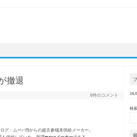
角が撤退
26
0件のコメント
検
ナログ・ムーバ!!)からの超古参端末供給メーカー。