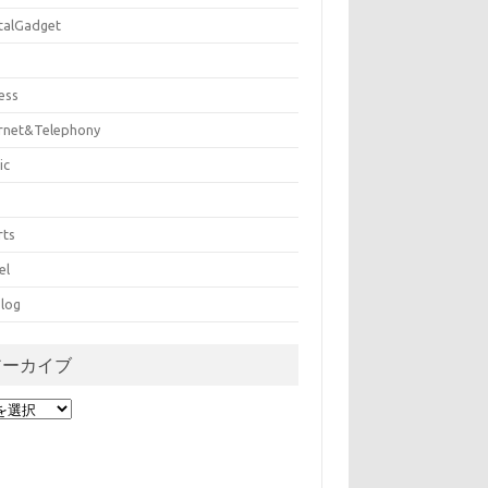
italGadget
ess
ernet&Telephony
ic
rts
el
log
アーカイブ