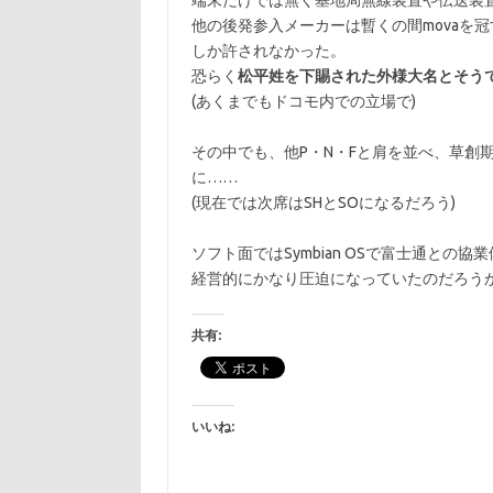
端末だけでは無く基地局無線装置や伝送装
他の後発参入メーカーは暫くの間movaを冠す
しか許されなかった。
恐らく
松平姓を下賜された外様大名とそう
(あくまでもドコモ内での立場で)
その中でも、他P・N・Fと肩を並べ、草創
に……
(現在では次席はSHとSOになるだろう)
ソフト面ではSymbian OSで富士通との
経営的にかなり圧迫になっていたのだろう
共有:
いいね: