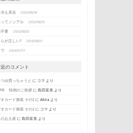
る冷え具合
2026/08/04
あってノンアル
2026/08/03
源不要
2026/08/02
ちらが正しい?
2026/08/01
日で
2026/07/31
最近のコメント
んつゆ買っちゃうと
に
コマ
より
17年 恒例のご挨拶
に
島田富美
より
オカード換装 その2
に
Akira
より
オカード換装 その2
に
コマ
より
日のお土産
に
島田富美
より