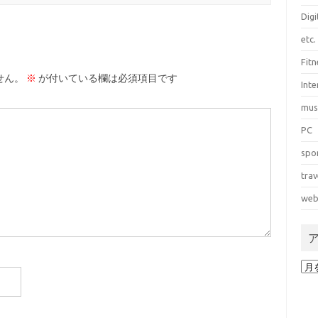
Dig
etc.
Fitn
せん。
※
が付いている欄は必須項目です
Int
mus
PC
spo
trav
web
ア
ー
カ
イ