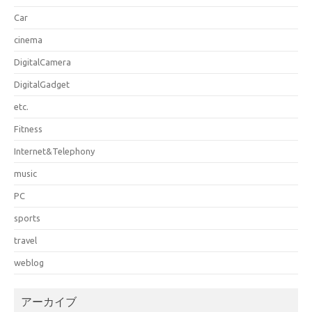
Car
cinema
DigitalCamera
DigitalGadget
etc.
Fitness
Internet&Telephony
music
PC
sports
travel
weblog
アーカイブ