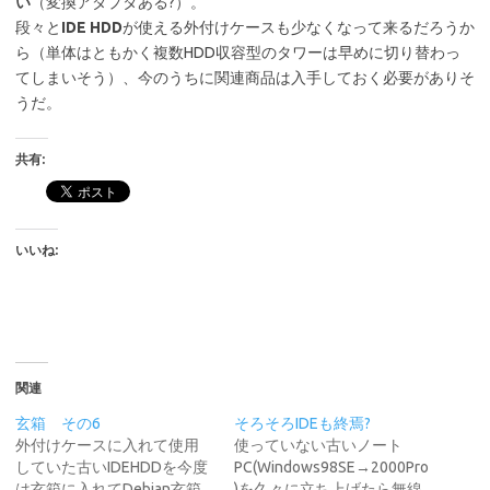
い
（変換アダプタある?）。
段々と
IDE HDD
が使える外付けケースも少なくなって来るだろうか
ら（単体はともかく複数HDD収容型のタワーは早めに切り替わっ
てしまいそう）、今のうちに関連商品は入手しておく必要がありそ
うだ。
共有:
いいね:
関連
玄箱 その6
そろそろIDEも終焉?
外付けケースに入れて使用
使っていない古いノート
していた古いIDEHDDを今度
PC(Windows98SE→2000Pro
は玄箱に入れてDebian玄箱
)を久々に立ち上げたら無線