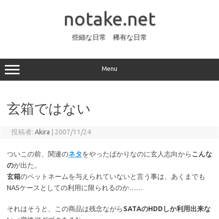
コ
ン
notake.net
テ
ン
ツ
へ
些細な日常 稀有な日常
ス
キ
ッ
プ
Menu
玄箱ではない
投稿者:
Akira
|
2007/11/24
ついこの前、関連の
ネタ
をやったばかりなのに玄人志向から
こんな
の
が出た。
玄箱
のペットネームを与えられていないと言う事は、あくまでも
NASケースとしての利用に限られるのか……
それはそうと、この商品は残念ながら
SATAのHDDしか利用出来な