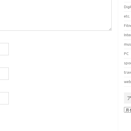
Dig
etc.
Fitn
Int
mus
PC
spo
trav
web
ア
ー
カ
イ