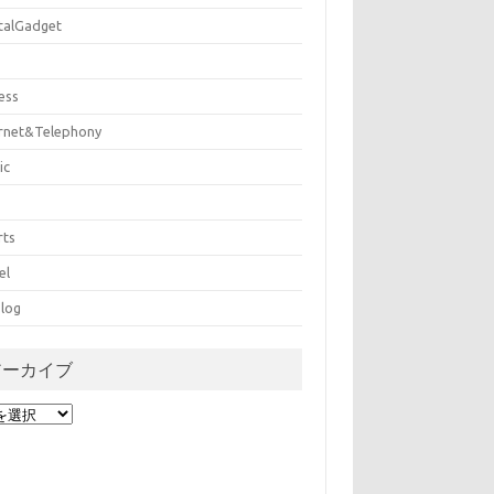
italGadget
ess
ernet&Telephony
ic
rts
el
log
アーカイブ