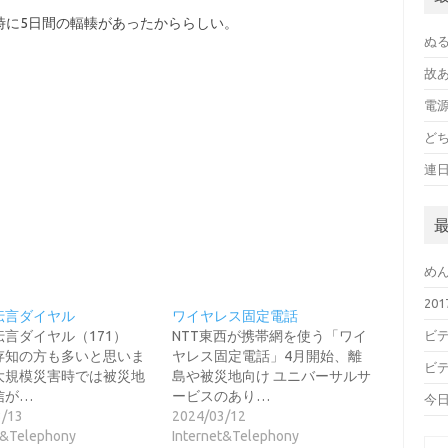
時に5日間の輻輳があったかららしい。
ぬ
故
電
ど
連
め
20
伝言ダイヤル
ワイヤレス固定電話
伝言ダイヤル（171）
NTT東西が携帯網を使う「ワイ
ビデ
存知の方も多いと思いま
ヤレス固定電話」4月開始、離
ビデ
大規模災害時では被災地
島や被災地向け ユニバーサルサ
信が…
ービスのあり…
今
3/13
2024/03/12
t&Telephony
Internet&Telephony